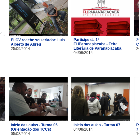
Participe da 1ª
ELCV recebe seu criador: Luis
2
FLIParanapiacaba - Feira
a
Alberto de Abreu
C
Literária de Paranapiacaba.
25/09/2014
2
04/09/2014
Inicio das aulas - Turma 06
Inicio das aulas - Turma 07
R
(Orientacão dos TCCs)
04/08/2014
7
05/08/2014
1