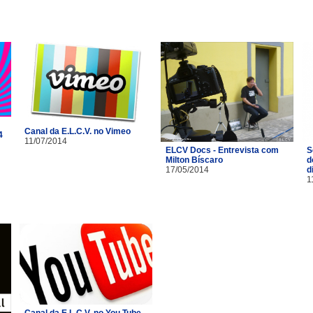
Canal da E.L.C.V. no Vimeo
4
11/07/2014
ELCV Docs - Entrevista com
S
Milton Bíscaro
d
17/05/2014
d
1