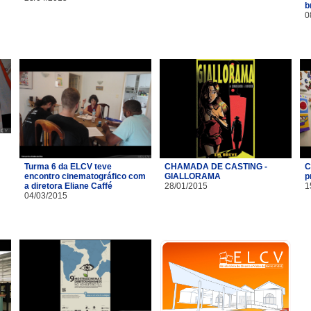
b
0
Turma 6 da ELCV teve
CHAMADA DE CASTING -
C
encontro cinematográfico com
GIALLORAMA
p
a diretora Eliane Caffé
28/01/2015
1
04/03/2015