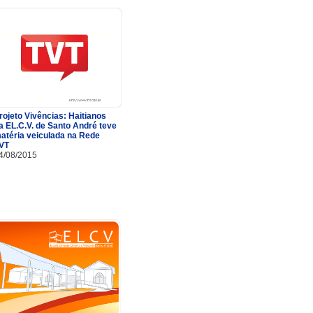
rojeto Vivências: Haitianos
a EL.C.V. de Santo André teve
atéria veiculada na Rede
VT
4/08/2015