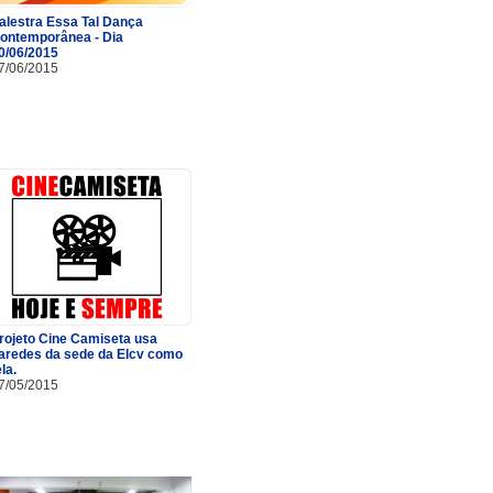
alestra Essa Tal Dança
ontemporânea - Dia
0/06/2015
7/06/2015
rojeto Cine Camiseta usa
aredes da sede da Elcv como
ela.
7/05/2015