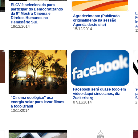
ELCV é selecionada para
participar do Democratizando
E
da 9° Mostra Cinema e
Agradecimento (Publicado
F
Direitos Humanos no
originalmente na sessão
I
Hemisfério Sul.
Agenda deste site)
A
18/12/2014
15/12/2014
1
Facebook será quase todo em
Y
vídeo daqui cinco anos, diz
p
"Cinema ecológico" usa
Zuckerberg
S
energia solar para levar filmes
07/11/2014
2
a todo Brasil
13/11/2014