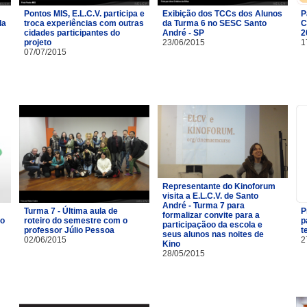
Pontos MIS, E.L.C.V. participa e
Exibição dos TCCs dos Alunos
P
da
troca experiências com outras
da Turma 6 no SESC Santo
C
cidades participantes do
André - SP
2
projeto
23/06/2015
1
07/07/2015
Representante do Kinoforum
visita a E.L.C.V. de Santo
André - Turma 7 para
Turma 7 - Última aula de
P
formalizar convite para a
ao
roteiro do semestre com o
p
participaçãoo da escola e
professor Júlio Pessoa
t
seus alunos nas noites de
02/06/2015
2
Kino
28/05/2015