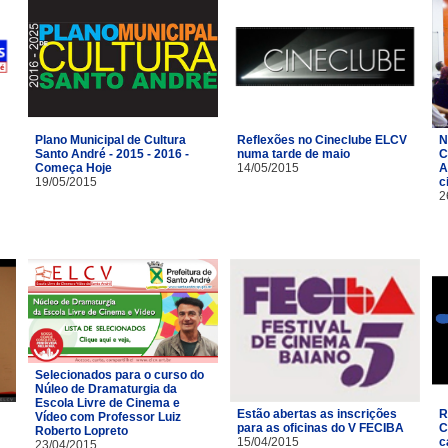
Reflexões no Cineclube ELCV
N
Plano Municipal de Cultura
numa tarde de maio
C
Santo André - 2015 - 2016 -
14/05/2015
A
Começa Hoje
c
19/05/2015
2
Selecionados para o curso do
Núleo de Dramaturgia da
Escola Livre de Cinema e
R
Estão abertas as inscrições
Vídeo com Professor Luiz
C
para as oficinas do V FECIBA
Roberto Lopreto
c
15/04/2015
23/04/2015