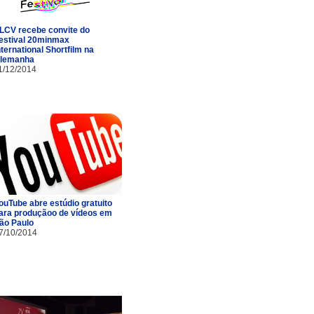
LCV recebe convite do
estival 20minmax
nternational Shortfilm na
lemanha
1/12/2014
ouTube abre estúdio gratuito
ara produçãoo de vídeos em
ão Paulo
7/10/2014