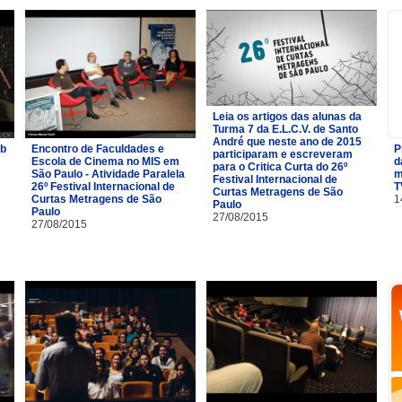
Leia os artigos das alunas da
Turma 7 da E.L.C.V. de Santo
André que neste ano de 2015
eb
Encontro de Faculdades e
P
participaram e escreveram
Escola de Cinema no MIS em
d
para o Critica Curta do 26º
São Paulo - Atividade Paralela
m
Festival Internacional de
26º Festival Internacional de
T
Curtas Metragens de São
Curtas Metragens de São
1
Paulo
Paulo
27/08/2015
27/08/2015