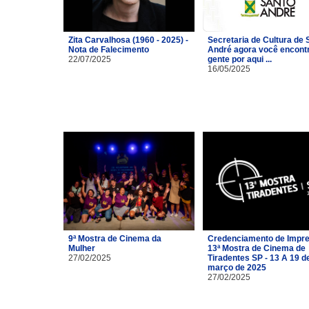
Zita Carvalhosa (1960 - 2025) -
Secretaria de Cultura de 
Nota de Falecimento
André agora você encont
22/07/2025
gente por aqui ...
16/05/2025
9ª Mostra de Cinema da
Credenciamento de Impre
Mulher
13ª Mostra de Cinema de
27/02/2025
Tiradentes SP - 13 A 19 d
março de 2025
27/02/2025