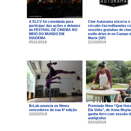
A ELCV foi convidada para
Cine Autorama encerra o
participar das ações e debates
circuito #acreditanelas 
do FESTIVAL DE CINEMA NO
sessões gratuitas de cin
MEIO DO MUNDO EM
estilo drive-in no Campo 
DIADEMA
Marte (SP)
05/11/2019
21/10/2019
BrLab anuncia os filmes
Premiado filme “Que Hor
vencedores da sua 9ª edição
Ela Volta”, de Anna Muyla
10/10/2019
ganha livro com sessão d
autógrafos
03/10/2019