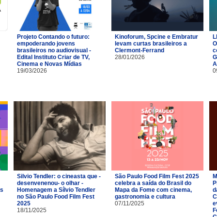
Projeto Contando o futuro:
Kinoforum, Spcine e Embratur
L
empoderando jovens
levam curtas brasileiros a
O
brasileiros no audiovisual -
Clermont-Ferrand
c
Edital Instituto Criar de TV,
28/01/2026
G
Cinema e Novas Mídias
A
19/03/2026
0
Silvio Tendler: o cineasta que -
São Paulo Food Film Fest 2025
M
desenvenenou- o olhar -
celebra a saída do Brasil do
P
es
Homenagem a Sílvio Tendler
Mapa da Fome com cinema,
d
no São Paulo Food Film Fest
gastronomia e cultura
C
2025
07/11/2025
e
18/11/2025
F
C