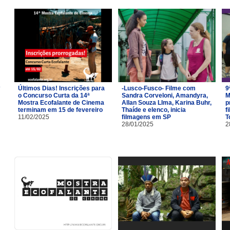
Últimos Dias! Inscrições para
-Lusco-Fusco- Filme com
9
o Concurso Curta da 14ª
Sandra Corveloni, Amandyra,
M
Mostra Ecofalante de Cinema
Allan Souza LIma, Karina Buhr,
p
terminam em 15 de fevereiro
Thaíde e elenco, inicia
f
11/02/2025
filmagens em SP
T
28/01/2025
2