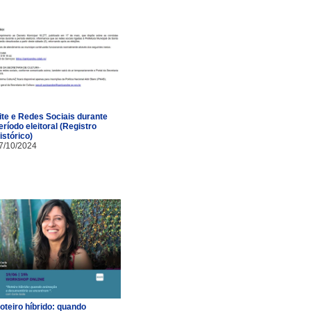
ite e Redes Sociais durante
eríodo eleitoral (Registro
istórico)
7/10/2024
oteiro híbrido: quando