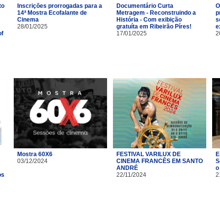
to
Inscrições prorrogadas para a
Documentário Curta
O
14ª Mostra Ecofalante de
Metragem - Reconstruindo a
p
Cinema
História - Com exibição
s
28/01/2025
gratuíta em Ribeirão Píres!
e
of
17/01/2025
2
Mostra 60X6
FESTIVAL VARILUX DE
E
03/12/2024
CINEMA FRANCÊS EM SANTO
S
ANDRÉ
o
os
22/11/2024
2