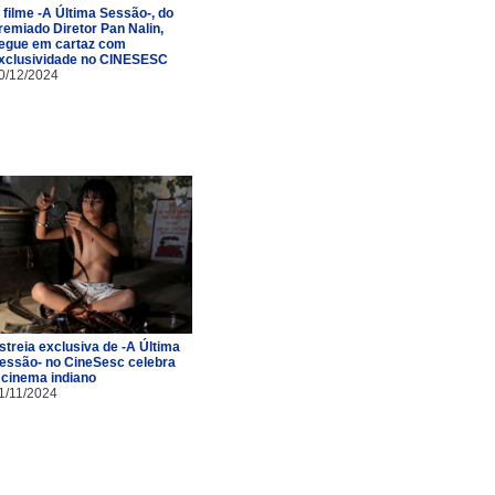
 filme -A Última Sessão-, do
remiado Diretor Pan Nalin,
egue em cartaz com
xclusividade no CINESESC
0/12/2024
streia exclusiva de -A Última
essão- no CineSesc celebra
 cinema indiano
1/11/2024