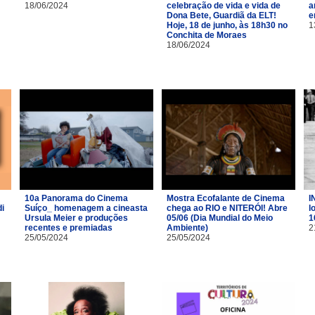
18/06/2024
celebração de vida e vida de
a
Dona Bete, Guardiã da ELT!
e
Hoje, 18 de junho, às 18h30 no
1
Conchita de Moraes
18/06/2024
10a Panorama do Cinema
Mostra Ecofalante de Cinema
I
i
Suíço_ homenagem a cineasta
chega ao RIO e NITERÓI! Abre
l
Ursula Meier e produções
05/06 (Dia Mundial do Meio
1
recentes e premiadas
Ambiente)
2
25/05/2024
25/05/2024