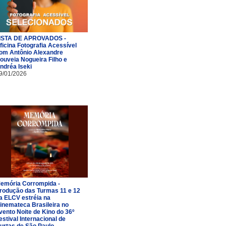
ISTA DE APROVADOS -
ficina Fotografia Acessível
om Antônio Alexandre
ouveia Nogueira Filho e
ndréa Iseki
9/01/2026
emória Corrompida -
rodução das Turmas 11 e 12
a ELCV estréia na
inemateca Brasileira no
vento Noite de Kino do 36º
estival Internacional de
urtas de São Paulo