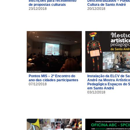
Inscrições para recebimento
Descentralizados – Fundo
de propostas culturais
Cultura de Santo André
23/12/2018
20/12/2018
Pontos MIS – 2º Encontro do
Instalação da ELCV de Sa
ano das cidades participantes
André na Mostra Artístico
07/12/2018
Pedagógica Espaços do S
em Santo André
03/12/2018