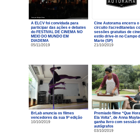
A ELCV foi convidada para
Cine Autorama encerra o
participar das ações e debates
circuito #acreditanelas 
do FESTIVAL DE CINEMA NO
sessões gratuitas de cin
MEIO DO MUNDO EM
estilo drive-in no Campo 
DIADEMA
Marte (SP)
05/11/2019
21/10/2019
BrLab anuncia os filmes
Premiado filme “Que Hor
vencedores da sua 9ª edição
Ela Volta”, de Anna Muyla
10/10/2019
ganha livro com sessão d
autógrafos
03/10/2019