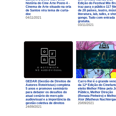
história do Cine Arte Posto 4 -
Edição do Festival Mix Br
Cinema de Arte situado na orla
traz para o público 117 fi
de Santos vira tema de curta-
de 28 países, teatro, músi
doc
literatura, lab, talks, e sh
04/11/2021
gongo. Tudo com entrada
gratuita.
03/11/2021
GEDAR (Gestão de Direitos de
Carro Rei é o grande ven
Autores Roteiristas) completa
da 12ª Edição do Cinefan
5 anos e promove seminário
eleito Melhor Filme pelo J
para debater os desafios do
Público, Melhor Direção
atual cenário do mercado
(Renata Pinheiro) e Melho
audiovisual e a importância da
Ator (Matheus Nachtergae
gestão coletiva de direitos
20/09/2021
24/09/2021