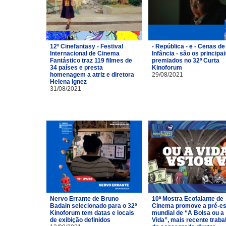
12º Cinefantasy - Festival
- República - e - Cenas de
Internacional de Cinema
Infância - são os principai
Fantástico traz 119 filmes de
premiados no 32º Curta
34 países e presta
Kinoforum
homenagem a atriz e diretora
29/08/2021
Helena Ignez
31/08/2021
Nervo Errante de Bruno
10ª Mostra Ecofalante de
Badain selecionado para o 32º
Cinema promove a pré-es
Kinoforum tem datas e locais
mundial de “A Bolsa ou a
de exibição definidos
Vida”, mais recente traba