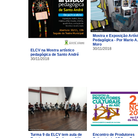
Mostra e Exposição Artíst
Pedagógica - Por Mario A.
Moro
30/11/2018
ELCV na Mostra artístico
pedagógica de Santo André
30/11/2018
Turma 9 da ELCV tem aula de
Encontro de Produtores