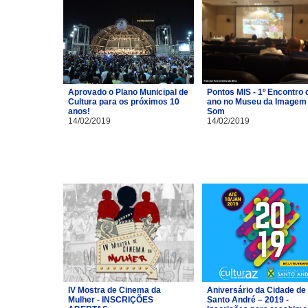
Aprovado o Plano Municipal de
Pontos MIS - 1º Encontro 
Cultura para os próximos 10
ano no Museu da Imagem 
anos!
Som
14/02/2019
14/02/2019
IV Mostra de Cinema da
Aniversário da Cidade de
Mulher - INSCRIÇÕES
Santo André – 2019 -