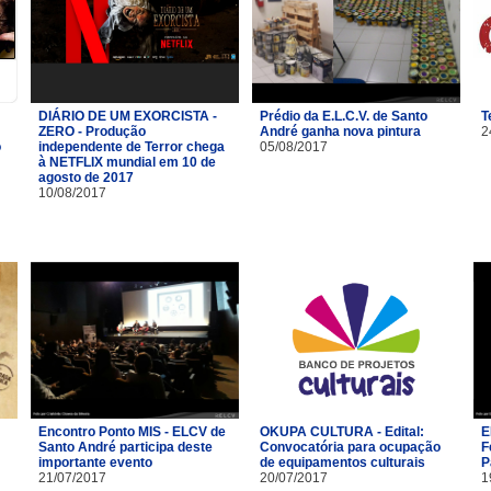
DIÁRIO DE UM EXORCISTA -
Prédio da E.L.C.V. de Santo
T
ZERO - Produção
André ganha nova pintura
2
o
independente de Terror chega
05/08/2017
à NETFLIX mundial em 10 de
agosto de 2017
10/08/2017
Encontro Ponto MIS - ELCV de
OKUPA CULTURA - Edital:
E
Santo André participa deste
Convocatória para ocupação
F
importante evento
de equipamentos culturais
P
21/07/2017
20/07/2017
1