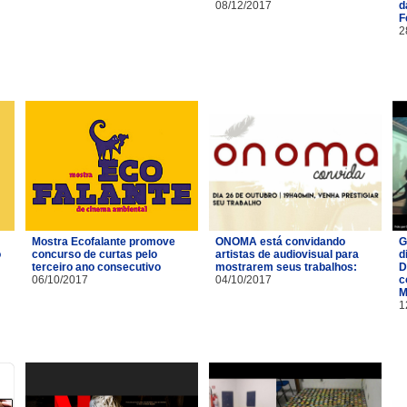
08/12/2017
d
F
2
Mostra Ecofalante promove
ONOMA está convidando
G
o
concurso de curtas pelo
artistas de audiovisual para
d
terceiro ano consecutivo
mostrarem seus trabalhos:
D
06/10/2017
04/10/2017
c
M
1