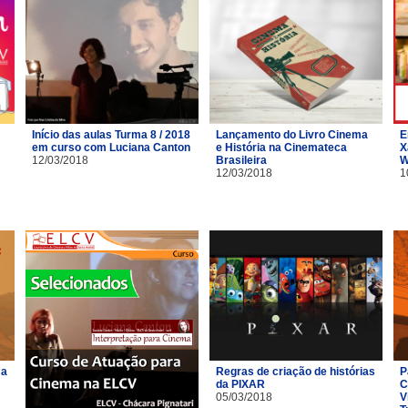
Início das aulas Turma 8 / 2018
Lançamento do Livro Cinema
E
em curso com Luciana Canton
e História na Cinemateca
X
12/03/2018
Brasileira
W
12/03/2018
1
ma
Regras de criação de histórias
P
da PIXAR
C
05/03/2018
V