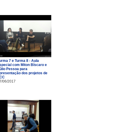
urma 7 e Turma 8 - Aula
special com Miton Bíscaro e
úlio Pessoa para
presentação dos projetos de
CC
7/06/2017