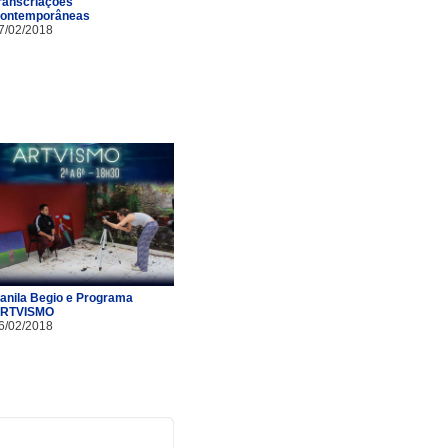
ranscriações
ontemporâneas
7/02/2018
anila Begio e Programa
RTVISMO
6/02/2018