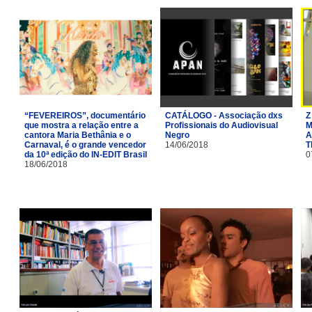
“FEVEREIROS”, documentário
CATÁLOGO - Associação dxs
Z
que mostra a relação entre a
Profissionais do Audiovisual
M
cantora Maria Bethânia e o
Negro
A
Carnaval, é o grande vencedor
14/06/2018
T
da 10ª edição do IN-EDIT Brasil
0
18/06/2018