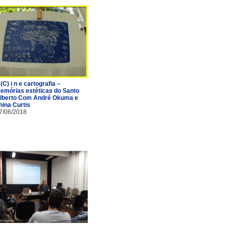
 (C) i n e cartografia –
emórias estéticas do Santo
lberto Com André Okuma e
hina Curtis
7/06/2018