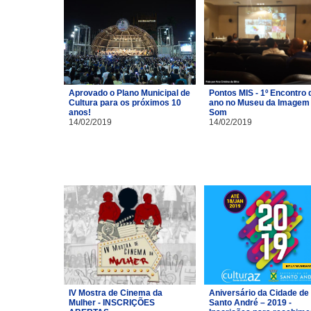
Aprovado o Plano Municipal de
Pontos MIS - 1º Encontro 
Cultura para os próximos 10
ano no Museu da Imagem 
anos!
Som
14/02/2019
14/02/2019
IV Mostra de Cinema da
Aniversário da Cidade de
Mulher - INSCRIÇÕES
Santo André – 2019 -