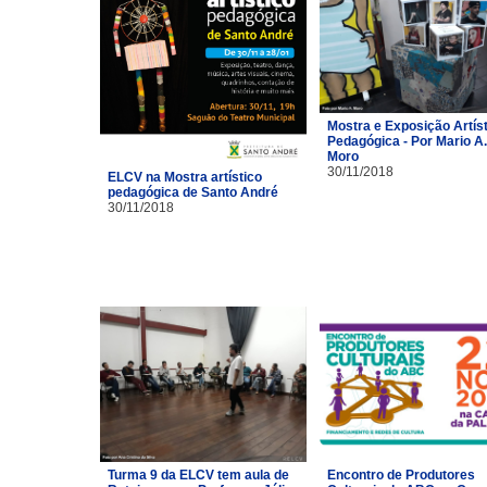
Mostra e Exposição Artíst
Pedagógica - Por Mario A.
Moro
30/11/2018
ELCV na Mostra artístico
pedagógica de Santo André
30/11/2018
Turma 9 da ELCV tem aula de
Encontro de Produtores