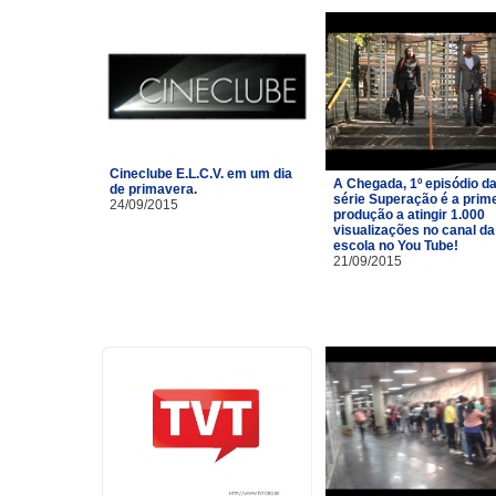
Cineclube E.L.C.V. em um dia
A Chegada, 1º episódio d
de primavera.
série Superação é a prim
24/09/2015
produção a atingir 1.000
visualizações no canal da
escola no You Tube!
21/09/2015