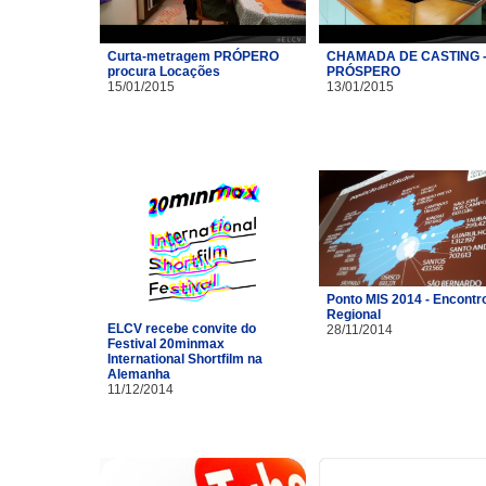
Curta-metragem PRÓPERO
CHAMADA DE CASTING 
procura Locações
PRÓSPERO
15/01/2015
13/01/2015
Ponto MIS 2014 - Encontr
Regional
ELCV recebe convite do
28/11/2014
Festival 20minmax
International Shortfilm na
Alemanha
11/12/2014