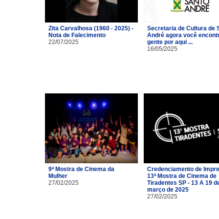
Zita Carvalhosa (1960 - 2025) -
Secretaria de Cultura de 
Nota de Falecimento
André agora você encont
22/07/2025
gente por aqui ...
16/05/2025
9ª Mostra de Cinema da
Credenciamento de Impre
Mulher
13ª Mostra de Cinema de
27/02/2025
Tiradentes SP - 13 A 19 d
março de 2025
27/02/2025