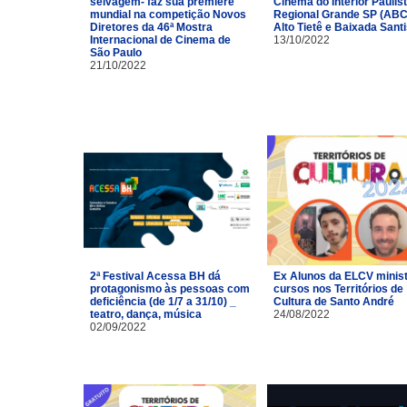
selvagem- faz sua première
Cinema do Interior Paulist
mundial na competição Novos
Regional Grande SP (ABC
Diretores da 46ª Mostra
Alto Tietê e Baixada Santi
Internacional de Cinema de
13/10/2022
São Paulo
21/10/2022
2ª Festival Acessa BH dá
Ex Alunos da ELCV minis
protagonismo às pessoas com
cursos nos Territórios de
deficiência (de 1/7 a 31/10) _
Cultura de Santo André
teatro, dança, música
24/08/2022
02/09/2022