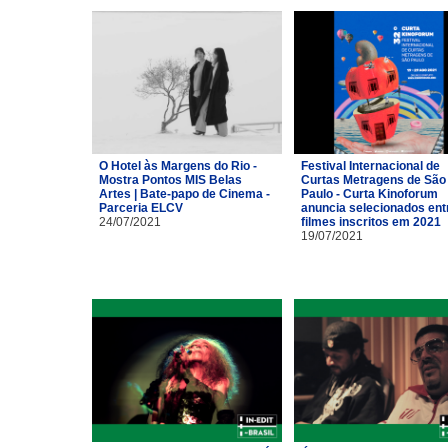
O Hotel às Margens do Rio -
Festival Internacional de
Mostra Pontos MIS Belas
Curtas Metragens de São
Artes | Bate-papo de Cinema -
Paulo - Curta Kinoforum
Parceria ELCV
anuncia selecionados ent
24/07/2021
filmes inscritos em 2021
19/07/2021