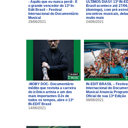
- Aquilo que eu nunca perdi - É
ÚLTIMOS DIAS!! 13º IN-ED
o grande vencedor do 13º In-
Brasil acontece até 27/06
Edit Brasil – Festival
(domingo), com pré-estrei
Internacional do Documentário
encontros musicais, deba
Musical
muito mais
29/06/2021
24/06/2021
-MOBY DOC- Documentário
IN-EDIT BRASIL – Festiva
inédito que revisita a carreira
Internacional do Documen
do icônico artista e um dos
Musical Anuncia Progra
mais importantes DJs de
Oficial de sua 13ª Edição
todos os tempos, abre o 13º
09/06/2021
IN-EDIT Brasil
14/06/2021