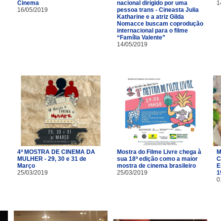
Cinema
nacional dirigido por uma
1
16/05/2019
pessoa trans - Cineasta Julia
Katharine e a atriz Gilda
Nomacce buscam coprodução
internacional para o filme
“Família Valente”
14/05/2019
4ª MOSTRA DE CINEMA DA
Mostra do Filme Livre chega à
M
MULHER - 29, 30 e 31 de
sua 18ª edição como a maior
C
Março
mostra de cinema brasileiro
E
25/03/2019
25/03/2019
1
0