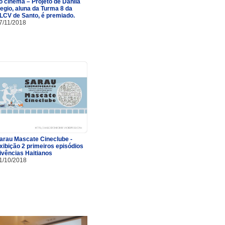
o cinema – Projeto de Danila
egio, aluna da Turma 8 da
LCV de Santo, é premiado.
7/11/2018
arau Mascate Cineclube -
xibição 2 primeiros episódios
ivências Haitianos
1/10/2018