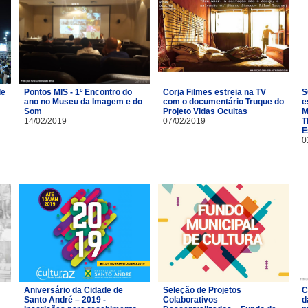
de
Pontos MIS - 1º Encontro do
Corja Filmes estreia na TV
S
ano no Museu da Imagem e do
com o documentário Truque do
e
Som
Projeto Vidas Ocultas
M
14/02/2019
07/02/2019
T
E
0
Aniversário da Cidade de
Seleção de Projetos
C
Santo André – 2019 -
Colaborativos
d