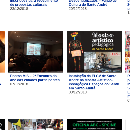
Inscrições para recebimento
Descentralizados – Fundo de
p
de propostas culturais
Cultura de Santo André
2
23/12/2018
20/12/2018
p
1
Pontos MIS – 2º Encontro do
Instalação da ELCV de Santo
R
ano das cidades participantes
André na Mostra Artístico-
p
R.
07/12/2018
Pedagógica Espaços do Sentir
I
em Santo André
S
03/12/2018
E
m
0