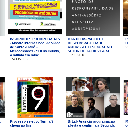
INSCRIÇÕES PRORROGADAS
CARTILHA-PACTO DE
P
- Mostra Internacional de Vídeo
RESPONSABILIDADE
C
de Santo André –
ANTIASSÉDIO SEXUAL NO
2
Mercocidades - “Eu no mundo,
SETOR DO AUDIOVISUAL
o mundo em mim”
10/09/2018
15/09/2018
a
Processo seletivo Turma 9
BrLab Anuncia programação
M
chega ao fim
aberta e confirma a Segunda
d