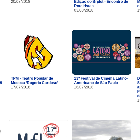
20/08/2018
Edição do Brplot - Encontro de
M
Roteiristas
o
03/08/2018
1
TPM - Teatro Popular de
13º Festival de Cinema Latino-
D
29
Mococa ‘Rogério Cardoso’
Americano de São Paulo
S
17/07/2018
16/07/2018
a
P
d
1