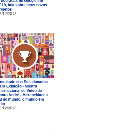
rocuradas no Google em
018, fala sobre seus novos
rojetos
8/12/2018
esultado dos Selecionados
ara Exibição - Mostra
nternacional de Vídeo de
anto André - Mercocidades
u no mundo, o mundo em
im
3/12/2018