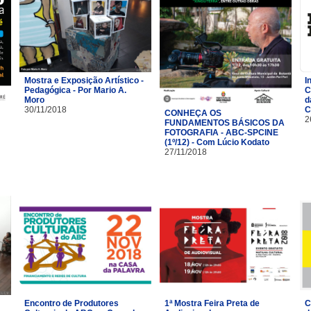
Mostra e Exposição Artístico -
I
Pedagógica - Por Mario A.
C
Moro
d
30/11/2018
C
CONHEÇA OS
2
FUNDAMENTOS BÁSICOS DA
FOTOGRAFIA - ABC-SPCINE
(1º/12) - Com Lúcio Kodato
27/11/2018
Encontro de Produtores
1ª Mostra Feira Preta de
C