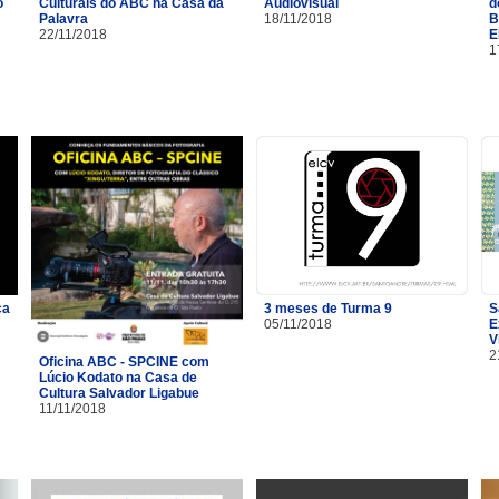
o
Culturais do ABC na Casa da
Audiovisual
d
Palavra
18/11/2018
B
22/11/2018
E
1
ça
3 meses de Turma 9
S
05/11/2018
E
V
2
Oficina ABC - SPCINE com
Lúcio Kodato na Casa de
Cultura Salvador Ligabue
11/11/2018