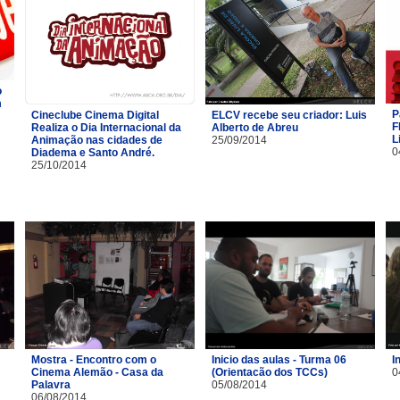
o
m
P
Cineclube Cinema Digital
ELCV recebe seu criador: Luis
F
Realiza o Dia Internacional da
Alberto de Abreu
L
Animação nas cidades de
25/09/2014
0
Diadema e Santo André.
25/10/2014
Mostra - Encontro com o
Inicio das aulas - Turma 06
I
Cinema Alemão - Casa da
(Orientacão dos TCCs)
0
Palavra
05/08/2014
06/08/2014