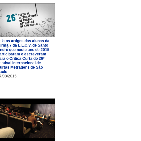
eia os artigos das alunas da
urma 7 da E.L.C.V. de Santo
ndré que neste ano de 2015
articiparam e escreveram
ara o Critica Curta do 26º
estival Internacional de
urtas Metragens de São
aulo
7/08/2015