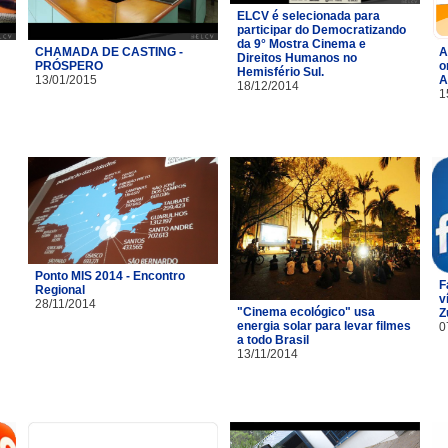
ELCV é selecionada para
participar do Democratizando
da 9° Mostra Cinema e
CHAMADA DE CASTING -
A
Direitos Humanos no
PRÓSPERO
o
Hemisfério Sul.
13/01/2015
A
18/12/2014
1
Ponto MIS 2014 - Encontro
F
Regional
v
28/11/2014
"Cinema ecológico" usa
Z
energia solar para levar filmes
0
a todo Brasil
13/11/2014