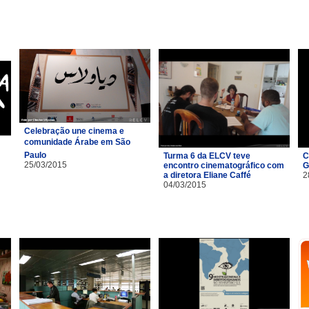
Celebração une cinema e
comunidade Árabe em São
Paulo
Turma 6 da ELCV teve
C
25/03/2015
encontro cinematográfico com
G
a diretora Eliane Caffé
2
04/03/2015