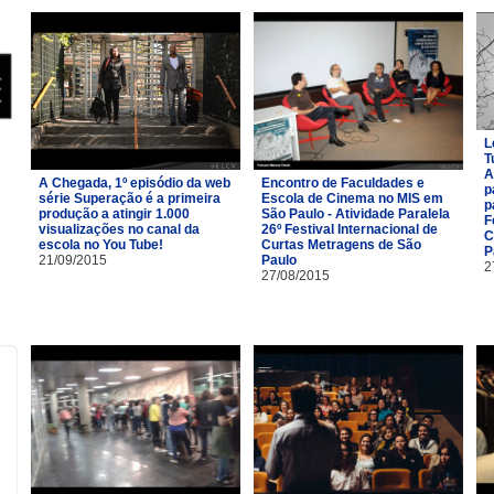
L
T
A
A Chegada, 1º episódio da web
Encontro de Faculdades e
p
série Superação é a primeira
Escola de Cinema no MIS em
p
produção a atingir 1.000
São Paulo - Atividade Paralela
F
visualizações no canal da
26º Festival Internacional de
C
escola no You Tube!
Curtas Metragens de São
P
21/09/2015
Paulo
2
27/08/2015