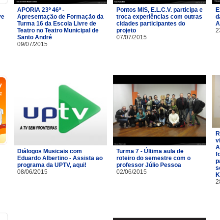
APORIA 23º 46º -
Pontos MIS, E.L.C.V. participa e
E
ve
Apresentação de Formação da
troca experiências com outras
d
Turma 16 da Escola Livre de
cidades participantes do
A
Teatro no Teatro Municipal de
projeto
2
Santo André
07/07/2015
09/07/2015
R
v
A
Diálogos Musicais com
Turma 7 - Última aula de
f
Eduardo Albertino - Assista ao
roteiro do semestre com o
p
programa da UPTV, aqui!
professor Júlio Pessoa
s
08/06/2015
02/06/2015
K
2