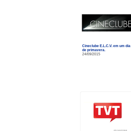
Cineclube E.L.C.V. em um dia
de primavera.
24/09/2015