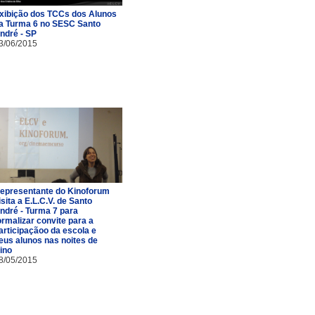
xibição dos TCCs dos Alunos
a Turma 6 no SESC Santo
ndré - SP
3/06/2015
epresentante do Kinoforum
isita a E.L.C.V. de Santo
ndré - Turma 7 para
ormalizar convite para a
articipaçãoo da escola e
eus alunos nas noites de
ino
8/05/2015