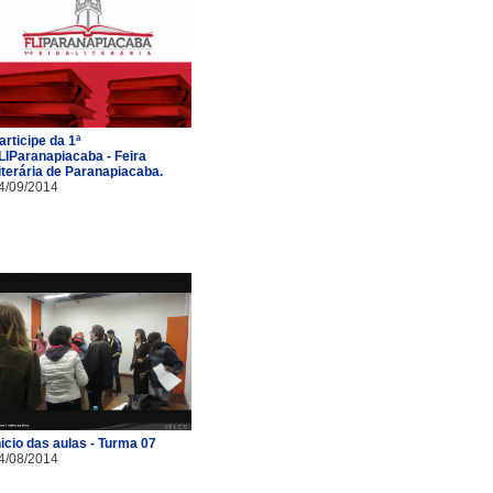
articipe da 1ª
LIParanapiacaba - Feira
iterária de Paranapiacaba.
4/09/2014
nicio das aulas - Turma 07
4/08/2014