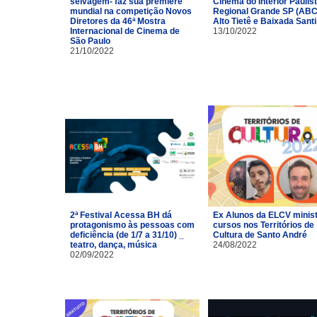
selvagem- faz sua première
Cinema do Interior Paulist
mundial na competição Novos
Regional Grande SP (ABC
Diretores da 46ª Mostra
Alto Tietê e Baixada Santi
Internacional de Cinema de
13/10/2022
São Paulo
21/10/2022
2ª Festival Acessa BH dá
Ex Alunos da ELCV minis
protagonismo às pessoas com
cursos nos Territórios de
deficiência (de 1/7 a 31/10) _
Cultura de Santo André
teatro, dança, música
24/08/2022
02/09/2022