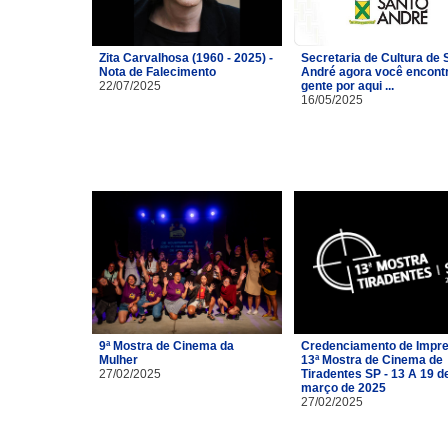
Zita Carvalhosa (1960 - 2025) -
Secretaria de Cultura de 
Nota de Falecimento
André agora você encont
22/07/2025
gente por aqui ...
16/05/2025
9ª Mostra de Cinema da
Credenciamento de Impre
Mulher
13ª Mostra de Cinema de
27/02/2025
Tiradentes SP - 13 A 19 d
março de 2025
27/02/2025