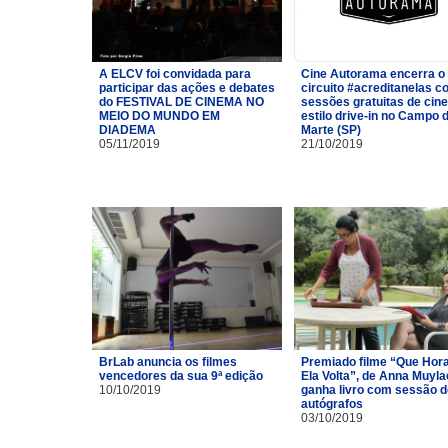
A ELCV foi convidada para
Cine Autorama encerra o
participar das ações e debates
circuito #acreditanelas 
do FESTIVAL DE CINEMA NO
sessões gratuitas de cin
MEIO DO MUNDO EM
estilo drive-in no Campo 
DIADEMA
Marte (SP)
05/11/2019
21/10/2019
BrLab anuncia os filmes
Premiado filme “Que Hor
vencedores da sua 9ª edição
Ela Volta”, de Anna Muyla
10/10/2019
ganha livro com sessão d
autógrafos
03/10/2019