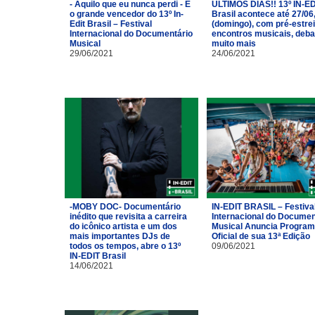
- Aquilo que eu nunca perdi - É
ÚLTIMOS DIAS!! 13º IN-ED
o grande vencedor do 13º In-
Brasil acontece até 27/06
Edit Brasil – Festival
(domingo), com pré-estrei
Internacional do Documentário
encontros musicais, deba
Musical
muito mais
29/06/2021
24/06/2021
-MOBY DOC- Documentário
IN-EDIT BRASIL – Festiva
inédito que revisita a carreira
Internacional do Documen
do icônico artista e um dos
Musical Anuncia Progra
mais importantes DJs de
Oficial de sua 13ª Edição
todos os tempos, abre o 13º
09/06/2021
IN-EDIT Brasil
14/06/2021