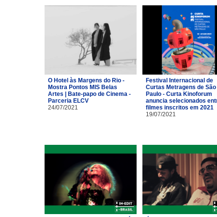
O Hotel às Margens do Rio -
Festival Internacional de
Mostra Pontos MIS Belas
Curtas Metragens de São
Artes | Bate-papo de Cinema -
Paulo - Curta Kinoforum
Parceria ELCV
anuncia selecionados ent
24/07/2021
filmes inscritos em 2021
19/07/2021