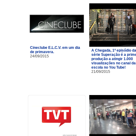
Cineclube E.L.C.V. em um dia
A Chegada, 1º episódio d
de primavera.
série Superação é a prim
24/09/2015
produção a atingir 1.000
visualizações no canal da
escola no You Tube!
21/09/2015