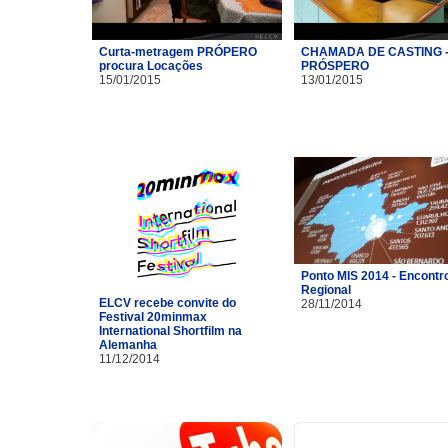
Curta-metragem PRÓPERO
CHAMADA DE CASTING 
procura Locações
PRÓSPERO
15/01/2015
13/01/2015
Ponto MIS 2014 - Encontr
Regional
ELCV recebe convite do
28/11/2014
Festival 20minmax
International Shortfilm na
Alemanha
11/12/2014