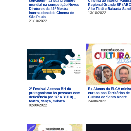
selvagem- faz sua première
Cinema do Interior Paulist
mundial na competição Novos
Regional Grande SP (ABC
Diretores da 46ª Mostra
Alto Tietê e Baixada Santi
Internacional de Cinema de
13/10/2022
São Paulo
21/10/2022
2ª Festival Acessa BH dá
Ex Alunos da ELCV minis
protagonismo às pessoas com
cursos nos Territórios de
deficiência (de 1/7 a 31/10) _
Cultura de Santo André
teatro, dança, música
24/08/2022
02/09/2022