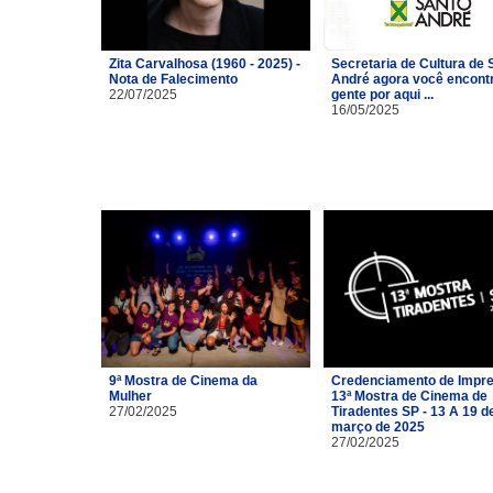
Zita Carvalhosa (1960 - 2025) -
Secretaria de Cultura de 
Nota de Falecimento
André agora você encont
22/07/2025
gente por aqui ...
16/05/2025
9ª Mostra de Cinema da
Credenciamento de Impre
Mulher
13ª Mostra de Cinema de
27/02/2025
Tiradentes SP - 13 A 19 d
março de 2025
27/02/2025