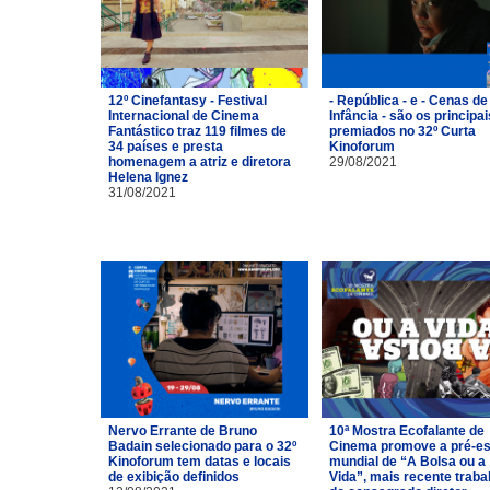
12º Cinefantasy - Festival
- República - e - Cenas de
Internacional de Cinema
Infância - são os principai
Fantástico traz 119 filmes de
premiados no 32º Curta
34 países e presta
Kinoforum
homenagem a atriz e diretora
29/08/2021
Helena Ignez
31/08/2021
Nervo Errante de Bruno
10ª Mostra Ecofalante de
Badain selecionado para o 32º
Cinema promove a pré-es
Kinoforum tem datas e locais
mundial de “A Bolsa ou a
de exibição definidos
Vida”, mais recente traba