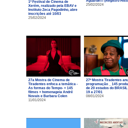
Aguarde!!! (Registro Hist
1º Festival de Cinema de
25/02/2024
Xerém, realizado pela EBAV e
Instituto Zeca Pagodinho, abre
inscrições até 10/03
25/02/2024
27a Mostra de Cinema de
27ª Mostra Tiradentes an
Tiradentes enfoca a temática -
programação _ 145 prod
As formas do Tempo- + 145
de 20 estados do BRASIL
filmes + homenageia André
19 a 27/01
Novais e Barbara Colen
08/01/2024
11/01/2024