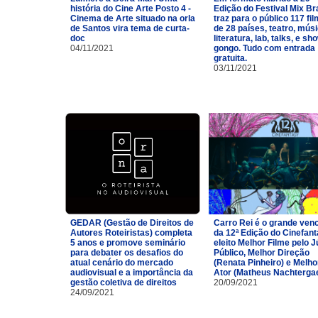
história do Cine Arte Posto 4 -
Edição do Festival Mix Br
Cinema de Arte situado na orla
traz para o público 117 fi
de Santos vira tema de curta-
de 28 países, teatro, músi
doc
literatura, lab, talks, e sh
04/11/2021
gongo. Tudo com entrada
gratuita.
03/11/2021
GEDAR (Gestão de Direitos de
Carro Rei é o grande ven
Autores Roteiristas) completa
da 12ª Edição do Cinefan
5 anos e promove seminário
eleito Melhor Filme pelo J
para debater os desafios do
Público, Melhor Direção
atual cenário do mercado
(Renata Pinheiro) e Melho
audiovisual e a importância da
Ator (Matheus Nachtergae
gestão coletiva de direitos
20/09/2021
24/09/2021