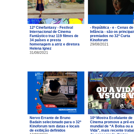
12º Cinefantasy - Festival
- República - e - Cenas de
Internacional de Cinema
Infância - são os principai
Fantástico traz 119 filmes de
premiados no 32º Curta
34 países e presta
Kinoforum
homenagem a atriz e diretora
29/08/2021
Helena Ignez
31/08/2021
Nervo Errante de Bruno
10ª Mostra Ecofalante de
Badain selecionado para o 32º
Cinema promove a pré-es
Kinoforum tem datas e locais
mundial de “A Bolsa ou a
de exibição definidos
Vida”, mais recente traba