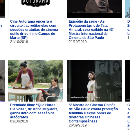
Cine Autorama encerra o
Episódio da série - As
D
es
circuito #acreditanelas com
Protagonistas -, de Tata
2
sessões gratuitas de cinema
Amaral, será exibido na 43°
e
estilo drive-in no Campo de
Mostra Internacional de
L
Marte (SP)
Cinema de São Paulo
1
21/10/2019
21/10/2019
Premiado filme “Que Horas
5ª Mostra de Cinema Chinês
C
Ela Volta”, de Anna Muylaert,
de São Paulo exalta produção
A
ganha livro com sessão de
feminina e exibe obras de
a
autógrafos
diretoras Chinesas
M
03/10/2019
Contemporâneas
E
26/09/2019
2
2