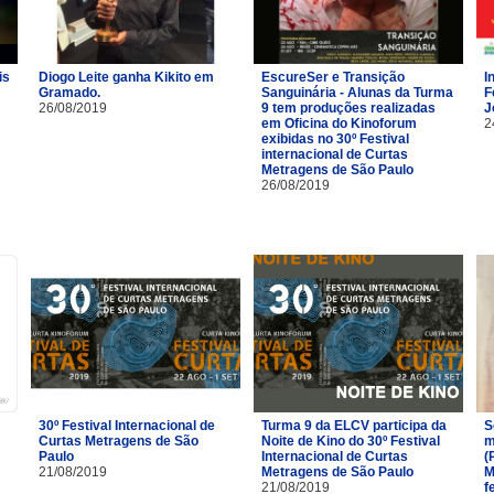
is
Diogo Leite ganha Kikito em
EscureSer e Transição
I
Gramado.
Sanguinária - Alunas da Turma
F
26/08/2019
9 tem produções realizadas
J
em Oficina do Kinoforum
2
exibidas no 30º Festival
internacional de Curtas
Metragens de São Paulo
26/08/2019
30º Festival Internacional de
Turma 9 da ELCV participa da
S
Curtas Metragens de São
Noite de Kino do 30º Festival
m
Paulo
Internacional de Curtas
(
21/08/2019
Metragens de São Paulo
M
21/08/2019
f