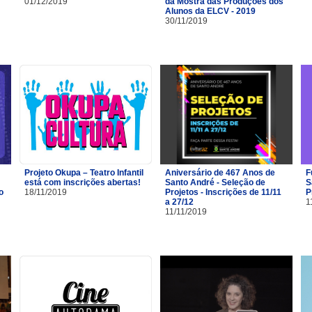
01/12/2019
da Mostra das Produções dos
Alunos da ELCV - 2019
30/11/2019
Projeto Okupa – Teatro Infantil
Aniversário de 467 Anos de
F
está com inscrições abertas!
Santo André - Seleção de
S
o
18/11/2019
Projetos - Inscrições de 11/11
P
a 27/12
1
11/11/2019