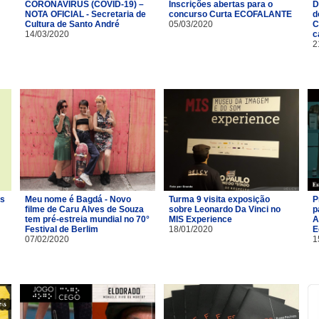
CORONAVÍRUS (COVID-19) –
Inscrições abertas para o
D
NOTA OFICIAL - Secretaria de
concurso Curta ECOFALANTE
d
Cultura de Santo André
05/03/2020
C
14/03/2020
c
2
os
Meu nome é Bagdá - Novo
Turma 9 visita exposição
P
filme de Caru Alves de Souza
sobre Leonardo Da Vinci no
p
tem pré-estreia mundial no 70°
MIS Experience
A
Festival de Berlim
18/01/2020
E
07/02/2020
1