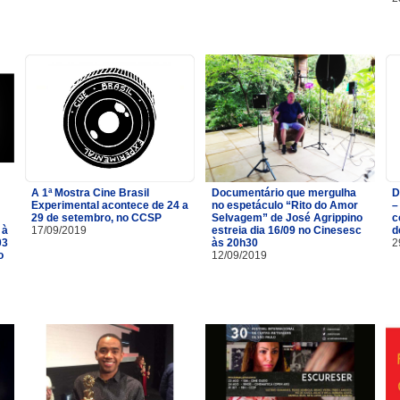
A 1ª Mostra Cine Brasil
Documentário que mergulha
D
Experimental acontece de 24 a
no espetáculo “Rito do Amor
–
29 de setembro, no CCSP
Selvagem” de José Agrippino
c
 à
17/09/2019
estreia dia 16/09 no Cinesesc
d
03
às 20h30
2
o
12/09/2019