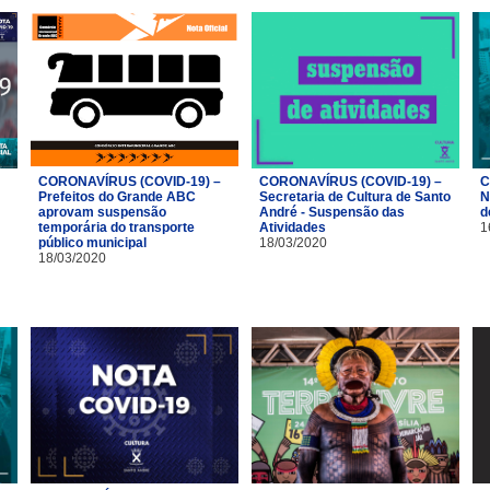
CORONAVÍRUS (COVID-19) –
CORONAVÍRUS (COVID-19) –
C
Prefeitos do Grande ABC
Secretaria de Cultura de Santo
N
aprovam suspensão
André - Suspensão das
d
temporária do transporte
Atividades
1
público municipal
18/03/2020
18/03/2020