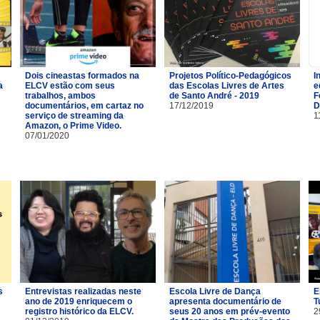
Dois cineastas formados na
Projetos Político-Pedagógicos
I
a
ELCV estão com seus
das Escolas Livres de Artes
e
trabalhos, ambos
de Santo André - 2019
F
documentários, em cartaz no
17/12/2019
D
serviço de streaming da
1
Amazon, o Prime Video.
07/01/2020
s
Entrevistas realizadas neste
Escola Livre de Dança
E
ano de 2019 enriquecem o
apresenta documentário de
T
registro histórico da ELCV.
seus 20 anos em prév-evento
2