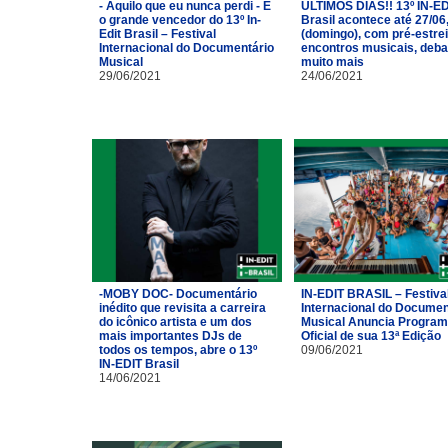
- Aquilo que eu nunca perdi - É
ÚLTIMOS DIAS!! 13º IN-ED
o grande vencedor do 13º In-
Brasil acontece até 27/06
Edit Brasil – Festival
(domingo), com pré-estrei
Internacional do Documentário
encontros musicais, deba
Musical
muito mais
29/06/2021
24/06/2021
-MOBY DOC- Documentário
IN-EDIT BRASIL – Festiva
inédito que revisita a carreira
Internacional do Documen
do icônico artista e um dos
Musical Anuncia Progra
mais importantes DJs de
Oficial de sua 13ª Edição
todos os tempos, abre o 13º
09/06/2021
IN-EDIT Brasil
14/06/2021