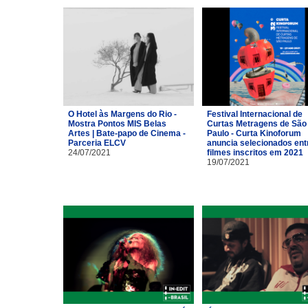
O Hotel às Margens do Rio -
Festival Internacional de
Mostra Pontos MIS Belas
Curtas Metragens de São
Artes | Bate-papo de Cinema -
Paulo - Curta Kinoforum
Parceria ELCV
anuncia selecionados ent
24/07/2021
filmes inscritos em 2021
19/07/2021