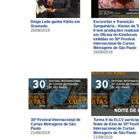
Diogo Leite ganha Kikito em
EscureSer e Transição
Gramado.
Sanguinária - Alunas da 
26/08/2019
9 tem produções realizad
em Oficina do Kinoforum
exibidas no 30º Festival
internacional de Curtas
Metragens de São Paulo
26/08/2019
30º Festival Internacional de
Turma 9 da ELCV particip
Curtas Metragens de São
Noite de Kino do 30º Festi
Paulo
Internacional de Curtas
21/08/2019
Metragens de São Paulo
21/08/2019