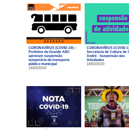
CORONAVÍRUS (COVID-19) –
CORONAVÍRUS (COVID-19
Prefeitos do Grande ABC
Secretaria de Cultura de 
aprovam suspensão
André - Suspensão das
temporária do transporte
Atividades
público municipal
18/03/2020
18/03/2020