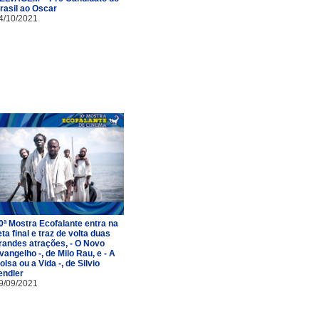
rasil ao Oscar
4/10/2021
0ª Mostra Ecofalante entra na
eta final e traz de volta duas
randes atrações, - O Novo
vangelho -, de Milo Rau, e - A
olsa ou a Vida -, de Silvio
endler
9/09/2021