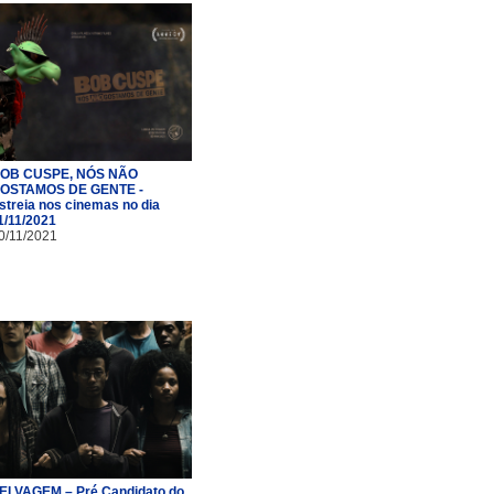
OB CUSPE, NÓS NÃO
OSTAMOS DE GENTE -
streia nos cinemas no dia
1/11/2021
0/11/2021
ELVAGEM – Pré Candidato do