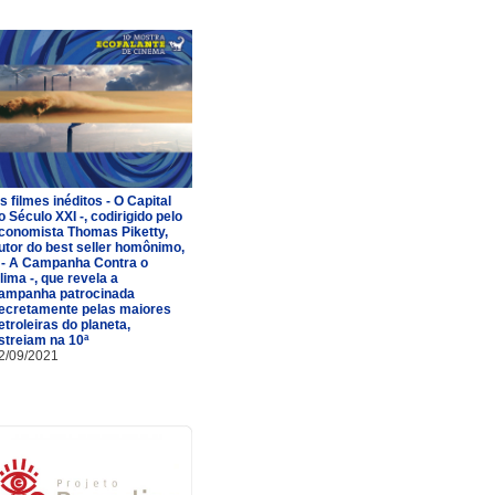
s filmes inéditos - O Capital
o Século XXI -, codirigido pelo
conomista Thomas Piketty,
utor do best seller homônimo,
 - A Campanha Contra o
lima -, que revela a
ampanha patrocinada
ecretamente pelas maiores
etroleiras do planeta,
streiam na 10ª
2/09/2021