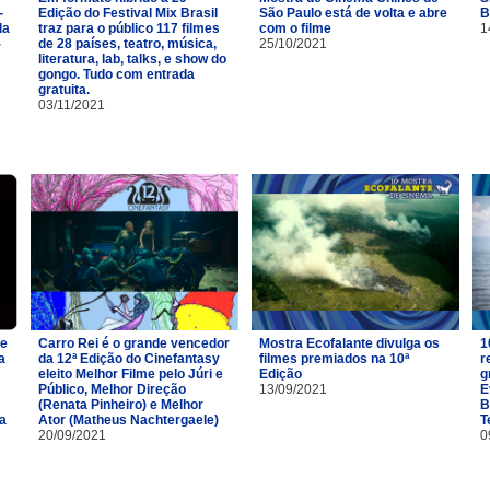
-
Edição do Festival Mix Brasil
São Paulo está de volta e abre
B
la
traz para o público 117 filmes
com o filme
1
-
de 28 países, teatro, música,
25/10/2021
literatura, lab, talks, e show do
gongo. Tudo com entrada
gratuita.
03/11/2021
de
Carro Rei é o grande vencedor
Mostra Ecofalante divulga os
1
a
da 12ª Edição do Cinefantasy
filmes premiados na 10ª
r
eleito Melhor Filme pelo Júri e
Edição
g
Público, Melhor Direção
13/09/2021
E
(Renata Pinheiro) e Melhor
B
da
Ator (Matheus Nachtergaele)
T
20/09/2021
0