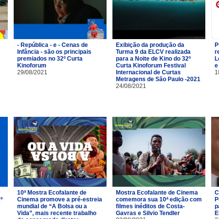
- República - e - Cenas de
Exibição da produção da
P
Infância - são os principais
Turma 9 da ELCV realizada
r
premiados no 32º Curta
para a Noite de Kino do 32º
L
Kinoforum
Curta Kinoforum Festival
e
29/08/2021
Internacional de Curtas
1
Metragens de São Paulo -2021
24/08/2021
10ª Mostra Ecofalante de
Mostra Ecofalante de Cinema
C
º
Cinema promove a pré-estreia
comemora sua 10ª edição com
P
mundial de “A Bolsa ou a
filmes inéditos de Costa-
p
Vida”, mais recente trabalho
Gavras e Silvio Tendler
E