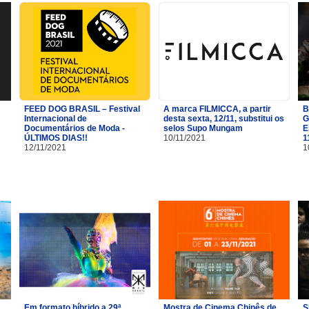
FEED DOG BRASIL – Festival
A marca FILMICCA, a partir
B
Internacional de
desta sexta, 12/11, substitui os
G
Documentários de Moda -
selos Supo Mungam
E
ÚLTIMOS DIAS!!
10/11/2021
1
12/11/2021
1
Em formato híbrido a 29ª
Mostra de Cinema Chinês de
S