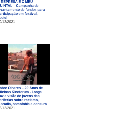
 REPRESA É O MEU
UINTAL – Campanha de
evantamento de fundos para
articipação em festival,
poie!
0/12/2021
obre Olhares – 20 Anos de
ficinas Kinoforum - Longa
raz a visão de jovens das
eriferias sobre racismo,
oradia, homofobia e censura
3/12/2021