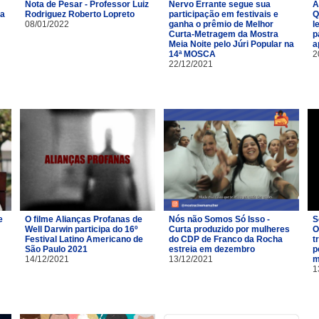
Nota de Pesar - Professor Luiz
Nervo Errante segue sua
A
na
Rodriguez Roberto Lopreto
participação em festivais e
Q
08/01/2022
ganha o prêmio de Melhor
l
Curta-Metragem da Mostra
p
Meia Noite pelo Júri Popular na
a
14ª MOSCA
2
22/12/2021
e
O filme Alianças Profanas de
Nós não Somos Só Isso -
S
Well Darwin participa do 16º
Curta produzido por mulheres
O
Festival Latino Americano de
do CDP de Franco da Rocha
t
São Paulo 2021
estreia em dezembro
p
14/12/2021
13/12/2021
m
1