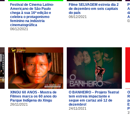
Festival de Cinema Latino-
Filme SELVAGEM estreia dia 2
P
Americano de São Paulo
de dezembro em seis capitais
A
chega à sua 16ª edição e
do país
d
celebra o protagonismo
06/12/2021
A
feminino na indústria
0
cinematográfica
06/12/2021
XINGU 60 ANOS - Mostra de
O BANHEIRO – Projeto Teatral
O
Filmes marca os 60 anos do
tem estreia impactante e
R
Parque Indígena do Xingu
segue em cartaz até 12 de
p
26/11/2021
dezembro!
E
24/11/2021
P
1