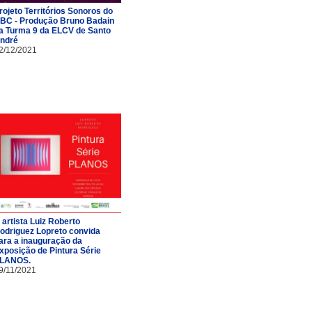
rojeto Territórios Sonoros do
BC - Produção Bruno Badain
a Turma 9 da ELCV de Santo
ndré
2/12/2021
 artista Luiz Roberto
odriguez Lopreto convida
ara a inauguração da
xposição de Pintura Série
LANOS.
9/11/2021