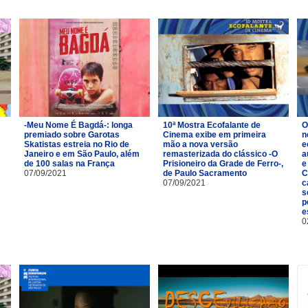
-Meu Nome É Bagdá-: longa
10ª Mostra Ecofalante de
O
premiado sobre Garotas
Cinema exibe em primeira
n
Skatistas estreia no Rio de
mão a nova versão
e
Janeiro e em São Paulo, além
remasterizada do clássico -O
a
de 100 salas na França
Prisioneiro da Grade de Ferro-,
e
07/09/2021
de Paulo Sacramento
C
07/09/2021
c
s
p
e
0