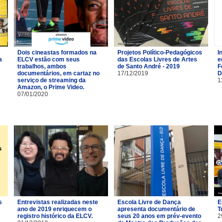
Dois cineastas formados na
Projetos Político-Pedagógicos
I
a
ELCV estão com seus
das Escolas Livres de Artes
e
trabalhos, ambos
de Santo André - 2019
F
documentários, em cartaz no
17/12/2019
D
serviço de streaming da
1
Amazon, o Prime Video.
07/01/2020
s
Entrevistas realizadas neste
Escola Livre de Dança
E
ano de 2019 enriquecem o
apresenta documentário de
T
registro histórico da ELCV.
seus 20 anos em prév-evento
2