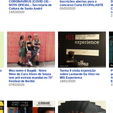
CORONAVÍRUS (COVID-19) –
Inscrições abertas para o
D
NOTA OFICIAL - Secretaria de
concurso Curta ECOFALANTE
d
Cultura de Santo André
05/03/2020
C
14/03/2020
c
2
os
Meu nome é Bagdá - Novo
Turma 9 visita exposição
P
filme de Caru Alves de Souza
sobre Leonardo Da Vinci no
p
tem pré-estreia mundial no 70°
MIS Experience
A
Festival de Berlim
18/01/2020
E
07/02/2020
1