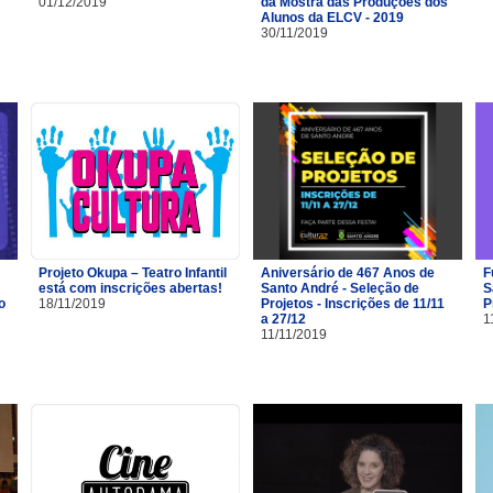
01/12/2019
da Mostra das Produções dos
Alunos da ELCV - 2019
30/11/2019
Projeto Okupa – Teatro Infantil
Aniversário de 467 Anos de
F
está com inscrições abertas!
Santo André - Seleção de
S
o
18/11/2019
Projetos - Inscrições de 11/11
P
a 27/12
1
11/11/2019