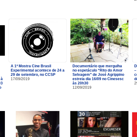
A 1ª Mostra Cine Brasil
Documentário que mergulha
D
Experimental acontece de 24 a
no espetáculo “Rito do Amor
–
29 de setembro, no CCSP
Selvagem” de José Agrippino
c
 à
17/09/2019
estreia dia 16/09 no Cinesesc
d
03
às 20h30
2
o
12/09/2019