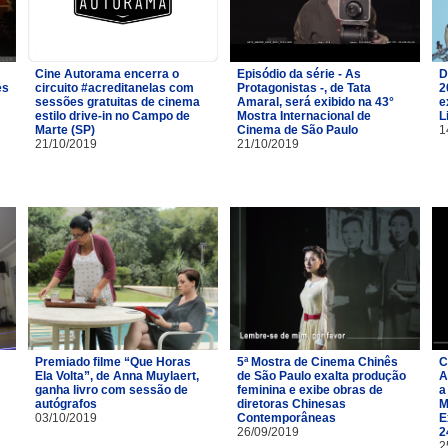
Cine Autorama encerra o
Episódio da série - As
D
es
circuito #acreditanelas com
Protagonistas -, de Tata
2
sessões gratuitas de cinema
Amaral, será exibido na 43°
e
estilo drive-in no Campo de
Mostra Internacional de
L
Marte (SP)
Cinema de São Paulo
1
21/10/2019
21/10/2019
Premiado filme “Que Horas
5ª Mostra de Cinema Chinês
C
Ela Volta”, de Anna Muylaert,
de São Paulo exalta produção
A
ganha livro com sessão de
feminina e exibe obras de
a
autógrafos
diretoras Chinesas
M
03/10/2019
Contemporâneas
E
26/09/2019
2
2