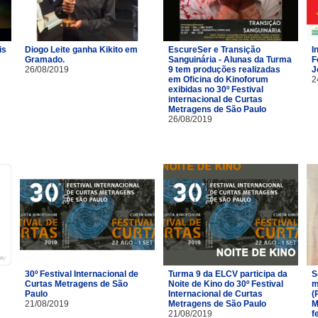
is
Diogo Leite ganha Kikito em
EscureSer e Transição
I
Gramado.
Sanguinária - Alunas da Turma
F
26/08/2019
9 tem produções realizadas
J
em Oficina do Kinoforum
2
exibidas no 30º Festival
internacional de Curtas
Metragens de São Paulo
26/08/2019
30º Festival Internacional de
Turma 9 da ELCV participa da
S
Curtas Metragens de São
Noite de Kino do 30º Festival
m
Paulo
Internacional de Curtas
(
21/08/2019
Metragens de São Paulo
M
21/08/2019
f