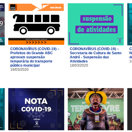
CORONAVÍRUS (COVID-19) –
CORONAVÍRUS (COVID-19) –
C
Prefeitos do Grande ABC
Secretaria de Cultura de Santo
N
aprovam suspensão
André - Suspensão das
d
temporária do transporte
Atividades
1
público municipal
18/03/2020
18/03/2020