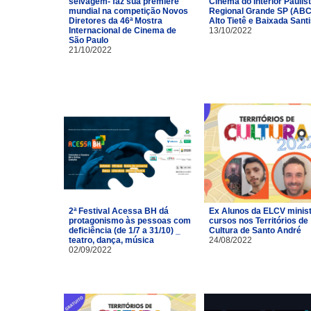
selvagem- faz sua première
Cinema do Interior Paulist
mundial na competição Novos
Regional Grande SP (ABC
Diretores da 46ª Mostra
Alto Tietê e Baixada Santi
Internacional de Cinema de
13/10/2022
São Paulo
21/10/2022
2ª Festival Acessa BH dá
Ex Alunos da ELCV minis
protagonismo às pessoas com
cursos nos Territórios de
deficiência (de 1/7 a 31/10) _
Cultura de Santo André
teatro, dança, música
24/08/2022
02/09/2022