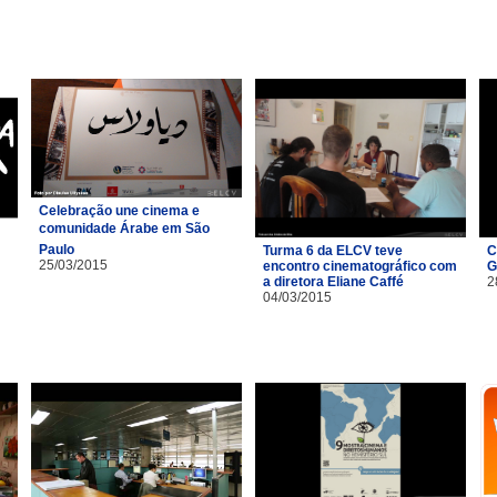
Celebração une cinema e
comunidade Árabe em São
Paulo
Turma 6 da ELCV teve
C
25/03/2015
encontro cinematográfico com
G
a diretora Eliane Caffé
2
04/03/2015