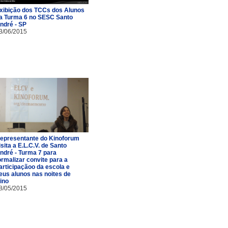
xibição dos TCCs dos Alunos
a Turma 6 no SESC Santo
ndré - SP
3/06/2015
epresentante do Kinoforum
isita a E.L.C.V. de Santo
ndré - Turma 7 para
ormalizar convite para a
articipaçãoo da escola e
eus alunos nas noites de
ino
8/05/2015