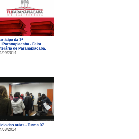
articipe da 1ª
LIParanapiacaba - Feira
iterária de Paranapiacaba.
4/09/2014
nicio das aulas - Turma 07
4/08/2014