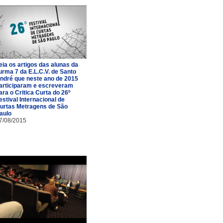
eia os artigos das alunas da
urma 7 da E.L.C.V. de Santo
ndré que neste ano de 2015
articiparam e escreveram
ara o Critica Curta do 26º
estival Internacional de
urtas Metragens de São
aulo
7/08/2015