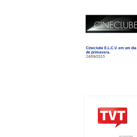
Cineclube E.L.C.V. em um dia
de primavera.
24/09/2015