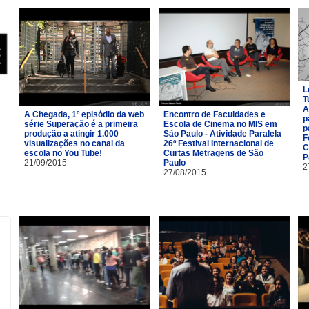
L
T
A
A Chegada, 1º episódio da web
Encontro de Faculdades e
p
série Superação é a primeira
Escola de Cinema no MIS em
p
produção a atingir 1.000
São Paulo - Atividade Paralela
F
visualizações no canal da
26º Festival Internacional de
C
escola no You Tube!
Curtas Metragens de São
P
21/09/2015
Paulo
2
27/08/2015