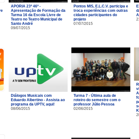
APORIA 23º 46º -
Pontos MIS, E.L.C.V. participa e
E
ve
Apresentação de Formação da
troca experiências com outras
d
Turma 16 da Escola Livre de
cidades participantes do
A
Teatro no Teatro Municipal de
projeto
2
Santo André
07/07/2015
09/07/2015
R
v
A
Diálogos Musicais com
Turma 7 - Última aula de
f
Eduardo Albertino - Assista ao
roteiro do semestre com o
p
programa da UPTV, aqui!
professor Júlio Pessoa
s
08/06/2015
02/06/2015
K
2