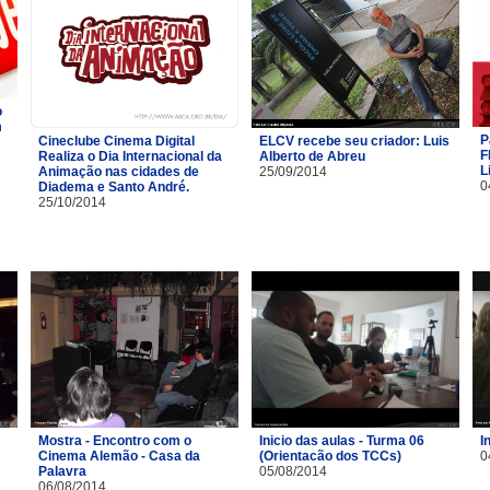
o
m
P
Cineclube Cinema Digital
ELCV recebe seu criador: Luis
F
Realiza o Dia Internacional da
Alberto de Abreu
L
Animação nas cidades de
25/09/2014
0
Diadema e Santo André.
25/10/2014
Mostra - Encontro com o
Inicio das aulas - Turma 06
I
Cinema Alemão - Casa da
(Orientacão dos TCCs)
0
Palavra
05/08/2014
06/08/2014