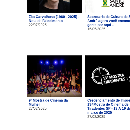
Zita Carvalhosa (1960 - 2025) -
Secretaria de Cultura de 
Nota de Falecimento
André agora você encont
22/07/2025
gente por aqui ...
16/05/2025
9ª Mostra de Cinema da
Credenciamento de Impre
Mulher
13ª Mostra de Cinema de
27/02/2025
Tiradentes SP - 13 A 19 d
março de 2025
27/02/2025