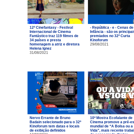
12º Cinefantasy - Festival
- República - e - Cenas de
Internacional de Cinema
Infância - são os principai
Fantástico traz 119 filmes de
premiados no 32º Curta
34 países e presta
Kinoforum
homenagem a atriz e diretora
29/08/2021
Helena Ignez
31/08/2021
Nervo Errante de Bruno
10ª Mostra Ecofalante de
Badain selecionado para o 32º
Cinema promove a pré-es
Kinoforum tem datas e locais
mundial de “A Bolsa ou a
de exibição definidos
Vida”, mais recente traba