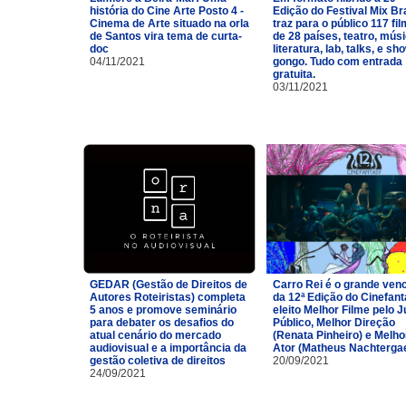
história do Cine Arte Posto 4 -
Edição do Festival Mix Br
Cinema de Arte situado na orla
traz para o público 117 fi
de Santos vira tema de curta-
de 28 países, teatro, músi
doc
literatura, lab, talks, e sh
04/11/2021
gongo. Tudo com entrada
gratuita.
03/11/2021
GEDAR (Gestão de Direitos de
Carro Rei é o grande ven
Autores Roteiristas) completa
da 12ª Edição do Cinefan
5 anos e promove seminário
eleito Melhor Filme pelo J
para debater os desafios do
Público, Melhor Direção
atual cenário do mercado
(Renata Pinheiro) e Melho
audiovisual e a importância da
Ator (Matheus Nachtergae
gestão coletiva de direitos
20/09/2021
24/09/2021