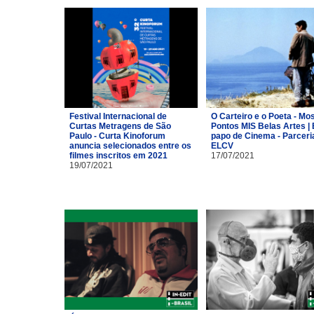
Festival Internacional de
O Carteiro e o Poeta - Mo
Curtas Metragens de São
Pontos MIS Belas Artes | 
Paulo - Curta Kinoforum
papo de Cinema - Parceri
anuncia selecionados entre os
ELCV
filmes inscritos em 2021
17/07/2021
19/07/2021