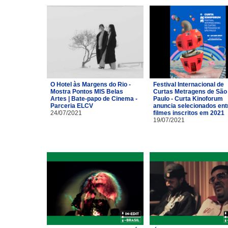
O Hotel às Margens do Rio -
Festival Internacional de
Mostra Pontos MIS Belas
Curtas Metragens de São
Artes | Bate-papo de Cinema -
Paulo - Curta Kinoforum
Parceria ELCV
anuncia selecionados ent
24/07/2021
filmes inscritos em 2021
19/07/2021