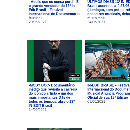
- Aquilo que eu nunca perdi - É
ÚLTIMOS DIAS!! 13º IN-ED
o grande vencedor do 13º In-
Brasil acontece até 27/06
Edit Brasil – Festival
(domingo), com pré-estrei
Internacional do Documentário
encontros musicais, deba
Musical
muito mais
29/06/2021
24/06/2021
-MOBY DOC- Documentário
IN-EDIT BRASIL – Festiva
inédito que revisita a carreira
Internacional do Documen
do icônico artista e um dos
Musical Anuncia Progra
mais importantes DJs de
Oficial de sua 13ª Edição
todos os tempos, abre o 13º
09/06/2021
IN-EDIT Brasil
14/06/2021