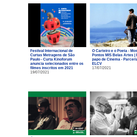
Festival Internacional de
O Carteiro e o Poeta - Mo
Curtas Metragens de São
Pontos MIS Belas Artes | 
Paulo - Curta Kinoforum
papo de Cinema - Parceri
anuncia selecionados entre os
ELCV
filmes inscritos em 2021
17/07/2021
19/07/2021