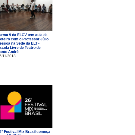
urma 9 da ELCV tem aula de
oteiro com o Professor Júlio
essoa na Sede da ELT -
scola Livre de Teatro de
anto André
6/11/2018
6° Festival Mix Brasil começa