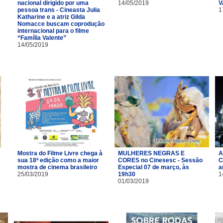
nacional dirigido por uma
14/05/2019
V
pessoa trans - Cineasta Julia
1
Katharine e a atriz Gilda
Nomacce buscam coprodução
internacional para o filme
“Família Valente”
14/05/2019
Mostra do Filme Livre chega à
MULHERES NEGRAS E
A
sua 18ª edição como a maior
CORES no Cinesesc - Sessão
C
mostra de cinema brasileiro
Especial 07 de março, às
a
25/03/2019
19h30
1
01/03/2019