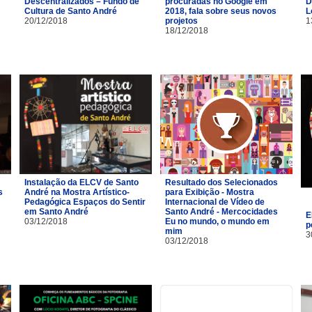
Descentralizados – Fundo de
procuradas no Google em
D
Cultura de Santo André
2018, fala sobre seus novos
L
20/12/2018
projetos
1
18/12/2018
Instalação da ELCV de Santo
Resultado dos Selecionados
s
André na Mostra Artístico-
para Exibição - Mostra
Pedagógica Espaços do Sentir
Internacional de Vídeo de
em Santo André
Santo André - Mercocidades
E
03/12/2018
Eu no mundo, o mundo em
p
mim
3
03/12/2018