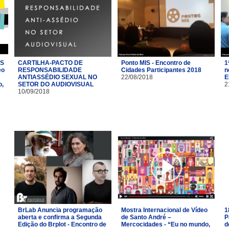
AS
CARTILHA-PACTO DE
Ponto MIS - Encontro de
1
eo
RESPONSABILIDADE
Cidades Participantes 2018
n
ANTIASSÉDIO SEXUAL NO
22/08/2018
E
o,
SETOR DO AUDIOVISUAL
2
10/09/2018
BrLab Anuncia programação
Mostra Internacional de Vídeo
1
aberta e confirma a Segunda
de Santo André –
P
Edição do Brplot - Encontro de
Mercocidades - “Eu no mundo,
d