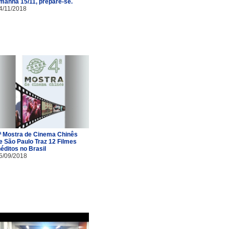
manhã 15/11, prepare-se.
4/11/2018
ª Mostra de Cinema Chinês
e São Paulo Traz 12 Filmes
néditos no Brasil
5/09/2018