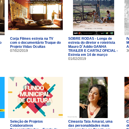
I
Corja Filmes estreia na TV
SOBRE RODAS - Longa de
o
M
com o documentário Truque do
estreia do diretor e roteirista
A
Projeto Vidas Ocultas
Mauro D`Addio GANHA
3
07/02/2019
TRAILER E CARTAZ OFICIAL -
Estreia em 14 de março
01/02/2019
Seleção de Projetos
Cineasta Tata Amaral, uma
C
Colaborativos
das personalidades mais
d