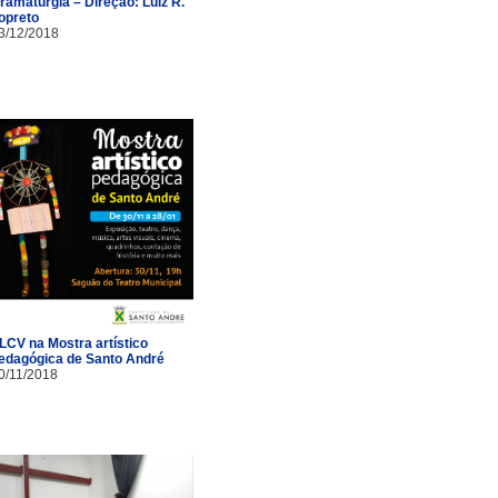
ramaturgia – Direção: Luiz R.
opreto
3/12/2018
LCV na Mostra artístico
edagógica de Santo André
0/11/2018