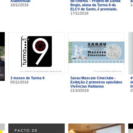
Audiovisual
do cinema – Projeto de Danila
a
18/11/2018
Begio, aluna da Turma 8 da
1
ELCV de Santo, é premiado.
17/11/2018
3 meses de Turma 9
Sarau Mascate Cineclube -
4
05/11/2018
Exibição 2 primeiros episódios
d
Vivências Haitianos
I
21/10/2018
2