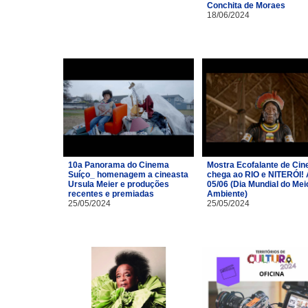
Conchita de Moraes
18/06/2024
10a Panorama do Cinema
Mostra Ecofalante de Ci
Suíço_ homenagem a cineasta
chega ao RIO e NITERÓI!
Ursula Meier e produções
05/06 (Dia Mundial do Mei
recentes e premiadas
Ambiente)
25/05/2024
25/05/2024