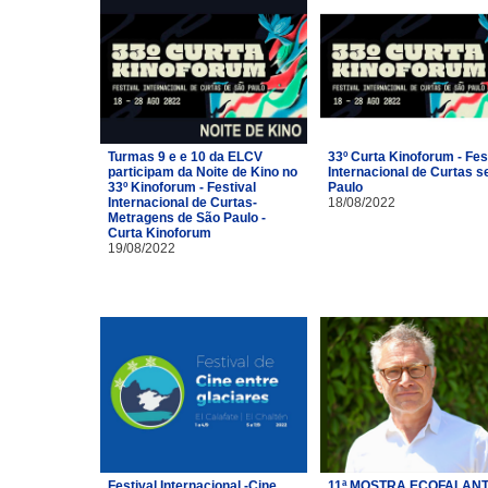
Turmas 9 e e 10 da ELCV
33º Curta Kinoforum - Fes
participam da Noite de Kino no
Internacional de Curtas s
33º Kinoforum - Festival
Paulo
Internacional de Curtas-
18/08/2022
Metragens de São Paulo -
Curta Kinoforum
19/08/2022
Festival Internacional -Cine
11ª MOSTRA ECOFALANT