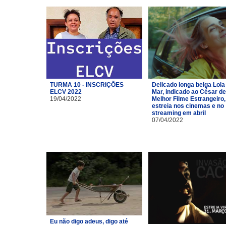
TURMA 10 - INSCRIÇÕES
Delicado longa belga Lola
ELCV 2022
Mar, indicado ao César de
19/04/2022
Melhor Filme Estrangeiro,
estreia nos cinemas e no
streaming em abril
07/04/2022
Eu não digo adeus, digo até