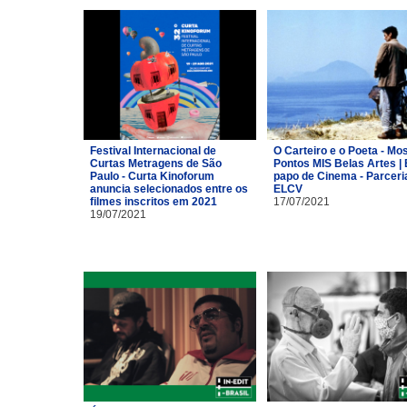
Festival Internacional de
O Carteiro e o Poeta - Mo
Curtas Metragens de São
Pontos MIS Belas Artes | 
Paulo - Curta Kinoforum
papo de Cinema - Parceri
anuncia selecionados entre os
ELCV
filmes inscritos em 2021
17/07/2021
19/07/2021