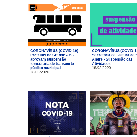
CORONAVÍRUS (COVID-19) –
CORONAVÍRUS (COVID-19
Prefeitos do Grande ABC
Secretaria de Cultura de 
aprovam suspensão
André - Suspensão das
temporária do transporte
Atividades
público municipal
18/03/2020
18/03/2020