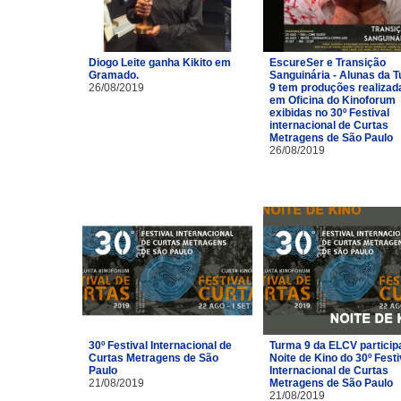
Diogo Leite ganha Kikito em
EscureSer e Transição
Gramado.
Sanguinária - Alunas da 
26/08/2019
9 tem produções realizad
em Oficina do Kinoforum
exibidas no 30º Festival
internacional de Curtas
Metragens de São Paulo
26/08/2019
30º Festival Internacional de
Turma 9 da ELCV particip
Curtas Metragens de São
Noite de Kino do 30º Festi
Paulo
Internacional de Curtas
21/08/2019
Metragens de São Paulo
21/08/2019