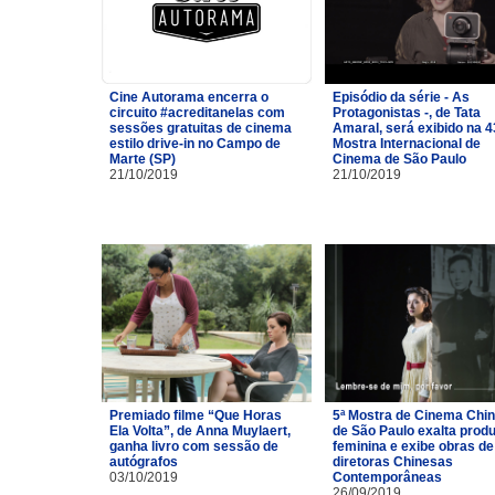
Cine Autorama encerra o
Episódio da série - As
circuito #acreditanelas com
Protagonistas -, de Tata
sessões gratuitas de cinema
Amaral, será exibido na 4
estilo drive-in no Campo de
Mostra Internacional de
Marte (SP)
Cinema de São Paulo
21/10/2019
21/10/2019
Premiado filme “Que Horas
5ª Mostra de Cinema Chi
Ela Volta”, de Anna Muylaert,
de São Paulo exalta prod
ganha livro com sessão de
feminina e exibe obras de
autógrafos
diretoras Chinesas
03/10/2019
Contemporâneas
26/09/2019