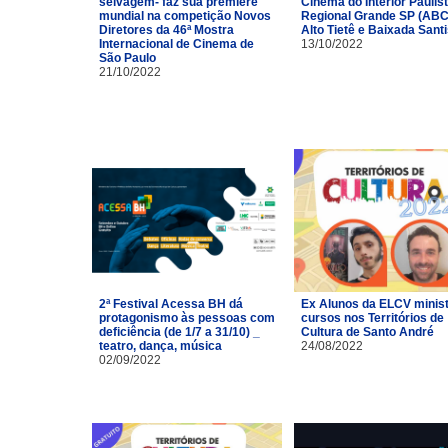
selvagem- faz sua première
Cinema do Interior Paulist
mundial na competição Novos
Regional Grande SP (ABC
Diretores da 46ª Mostra
Alto Tietê e Baixada Santi
Internacional de Cinema de
13/10/2022
São Paulo
21/10/2022
2ª Festival Acessa BH dá
Ex Alunos da ELCV minis
protagonismo às pessoas com
cursos nos Territórios de
deficiência (de 1/7 a 31/10) _
Cultura de Santo André
teatro, dança, música
24/08/2022
02/09/2022