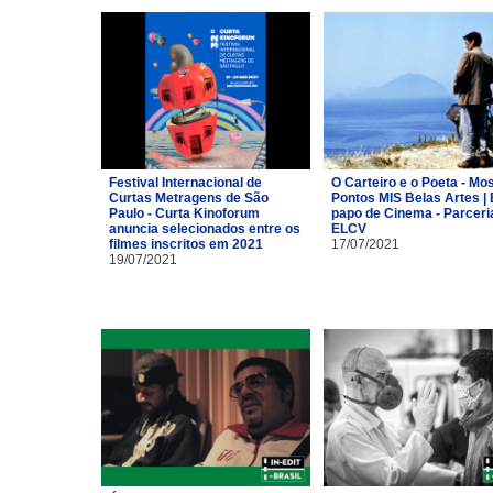
Festival Internacional de
O Carteiro e o Poeta - Mo
Curtas Metragens de São
Pontos MIS Belas Artes | 
Paulo - Curta Kinoforum
papo de Cinema - Parceri
anuncia selecionados entre os
ELCV
filmes inscritos em 2021
17/07/2021
19/07/2021