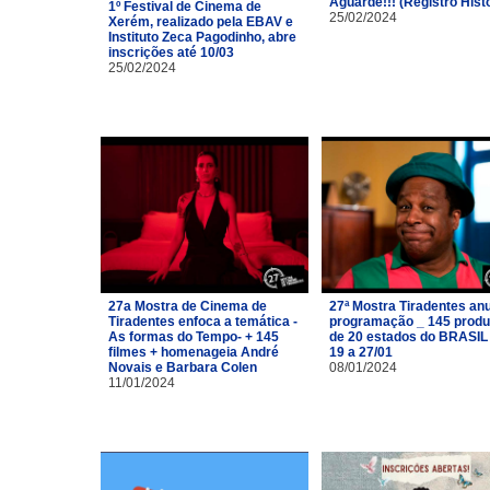
Aguarde!!! (Registro Hist
1º Festival de Cinema de
25/02/2024
Xerém, realizado pela EBAV e
Instituto Zeca Pagodinho, abre
inscrições até 10/03
25/02/2024
27a Mostra de Cinema de
27ª Mostra Tiradentes an
Tiradentes enfoca a temática -
programação _ 145 prod
As formas do Tempo- + 145
de 20 estados do BRASIL
filmes + homenageia André
19 a 27/01
Novais e Barbara Colen
08/01/2024
11/01/2024