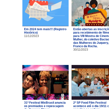
Em 2024 tem mais!!! (Registro
Estão abertas as inscriç
Histórico)
para recebimento de film
11/12/2023
para VIII Mostra de Cinem
Mulher, do coletivo Bacia
das Mulheres do Juquery,
Franco da Rocha.
30/11/2023
31º Festival MixBrasil anuncia
2º SP Food Film Festival
os premiados e repescagem
acontece até o dia 19/11