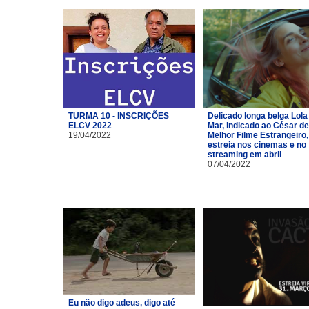
TURMA 10 - INSCRIÇÕES
Delicado longa belga Lola
ELCV 2022
Mar, indicado ao César de
19/04/2022
Melhor Filme Estrangeiro,
estreia nos cinemas e no
streaming em abril
07/04/2022
Eu não digo adeus, digo até