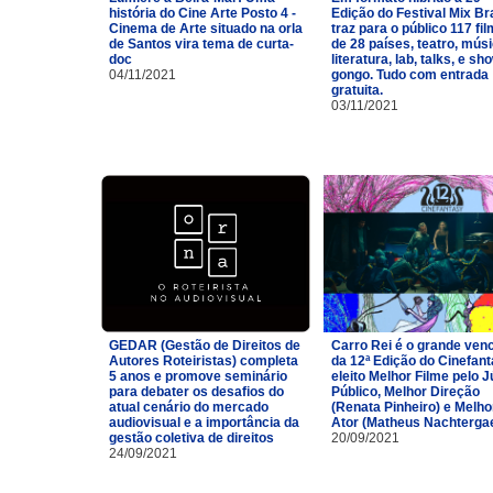
história do Cine Arte Posto 4 -
Edição do Festival Mix Br
Cinema de Arte situado na orla
traz para o público 117 fi
de Santos vira tema de curta-
de 28 países, teatro, músi
doc
literatura, lab, talks, e sh
04/11/2021
gongo. Tudo com entrada
gratuita.
03/11/2021
GEDAR (Gestão de Direitos de
Carro Rei é o grande ven
Autores Roteiristas) completa
da 12ª Edição do Cinefan
5 anos e promove seminário
eleito Melhor Filme pelo J
para debater os desafios do
Público, Melhor Direção
atual cenário do mercado
(Renata Pinheiro) e Melho
audiovisual e a importância da
Ator (Matheus Nachtergae
gestão coletiva de direitos
20/09/2021
24/09/2021