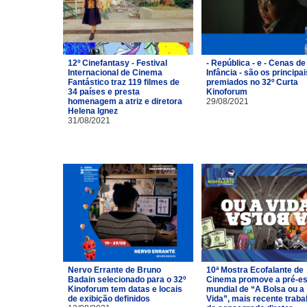
12º Cinefantasy - Festival
- República - e - Cenas de
Internacional de Cinema
Infância - são os principai
Fantástico traz 119 filmes de
premiados no 32º Curta
34 países e presta
Kinoforum
homenagem a atriz e diretora
29/08/2021
Helena Ignez
31/08/2021
Nervo Errante de Bruno
10ª Mostra Ecofalante de
Badain selecionado para o 32º
Cinema promove a pré-es
Kinoforum tem datas e locais
mundial de “A Bolsa ou a
de exibição definidos
Vida”, mais recente traba