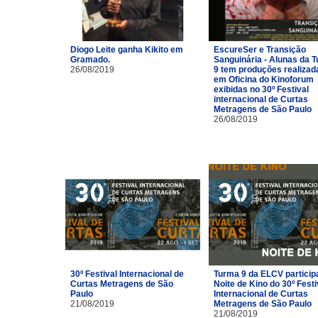
Diogo Leite ganha Kikito em
EscureSer e Transição
Gramado.
Sanguinária - Alunas da 
26/08/2019
9 tem produções realizad
em Oficina do Kinoforum
exibidas no 30º Festival
internacional de Curtas
Metragens de São Paulo
26/08/2019
30º Festival Internacional de
Turma 9 da ELCV particip
Curtas Metragens de São
Noite de Kino do 30º Festi
Paulo
Internacional de Curtas
21/08/2019
Metragens de São Paulo
21/08/2019