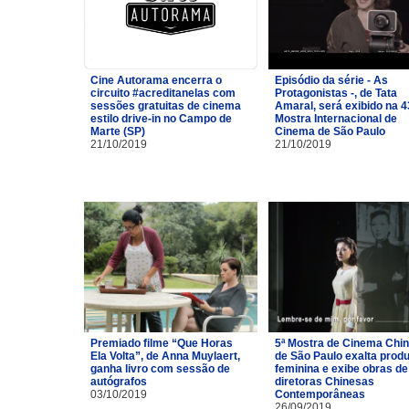
Cine Autorama encerra o
Episódio da série - As
circuito #acreditanelas com
Protagonistas -, de Tata
sessões gratuitas de cinema
Amaral, será exibido na 4
estilo drive-in no Campo de
Mostra Internacional de
Marte (SP)
Cinema de São Paulo
21/10/2019
21/10/2019
Premiado filme “Que Horas
5ª Mostra de Cinema Chi
Ela Volta”, de Anna Muylaert,
de São Paulo exalta prod
ganha livro com sessão de
feminina e exibe obras de
autógrafos
diretoras Chinesas
03/10/2019
Contemporâneas
26/09/2019