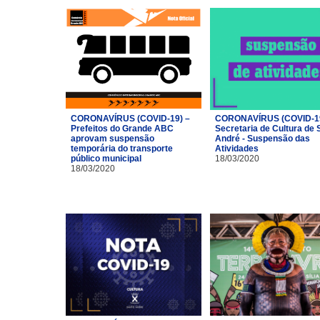
CORONAVÍRUS (COVID-19) –
CORONAVÍRUS (COVID-19
Prefeitos do Grande ABC
Secretaria de Cultura de 
aprovam suspensão
André - Suspensão das
temporária do transporte
Atividades
público municipal
18/03/2020
18/03/2020