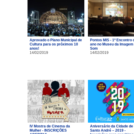
Aprovado o Plano Municipal de
Pontos MIS - 1º Encontro 
Cultura para os próximos 10
ano no Museu da Imagem 
anos!
Som
14/02/2019
14/02/2019
IV Mostra de Cinema da
Aniversário da Cidade de
Mulher - INSCRIÇÕES
Santo André – 2019 -