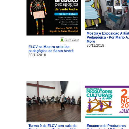
Mostra e Exposição Artíst
Pedagógica - Por Mario A.
Moro
30/11/2018
ELCV na Mostra artístico
pedagógica de Santo André
30/11/2018
Turma 9 da ELCV tem aula de
Encontro de Produtores